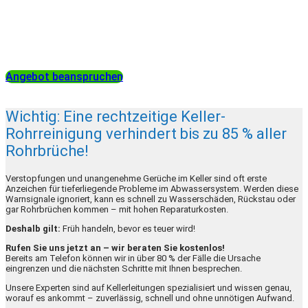
Nutzen Sie die Gelegenheit uns kennenzulernen und sichern
Sie sich bis Monatsende einen Rabatt von 10 % auf Ihre erste
Rohrreinigung!
Angebot beanspruchen
Wichtig: Eine rechtzeitige Keller-
Rohrreinigung verhindert bis zu 85 % aller
Rohrbrüche!
Verstopfungen und unangenehme Gerüche im Keller sind oft erste
Anzeichen für tieferliegende Probleme im Abwassersystem. Werden diese
Warnsignale ignoriert, kann es schnell zu Wasserschäden, Rückstau oder
gar Rohrbrüchen kommen – mit hohen Reparaturkosten.
Deshalb gilt:
Früh handeln, bevor es teuer wird!
Rufen Sie uns jetzt an – wir beraten Sie kostenlos!
Bereits am Telefon können wir in über 80 % der Fälle die Ursache
eingrenzen und die nächsten Schritte mit Ihnen besprechen.
Unsere Experten sind auf Kellerleitungen spezialisiert und wissen genau,
worauf es ankommt – zuverlässig, schnell und ohne unnötigen Aufwand.