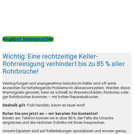
Rohrreinigung!
Nutzen Sie die Gelegenheit uns kennenzulernen und sichern
Sie sich bis Monatsende einen Rabatt von 10 % auf Ihre erste
Rohrreinigung!
Angebot beanspruchen
Wichtig: Eine rechtzeitige Keller-
Rohrreinigung verhindert bis zu 85 % aller
Rohrbrüche!
Verstopfungen und unangenehme Gerüche im Keller sind oft erste
Anzeichen für tieferliegende Probleme im Abwassersystem. Werden diese
Warnsignale ignoriert, kann es schnell zu Wasserschäden, Rückstau oder
gar Rohrbrüchen kommen – mit hohen Reparaturkosten.
Deshalb gilt:
Früh handeln, bevor es teuer wird!
Rufen Sie uns jetzt an – wir beraten Sie kostenlos!
Bereits am Telefon können wir in über 80 % der Fälle die Ursache
eingrenzen und die nächsten Schritte mit Ihnen besprechen.
Unsere Experten sind auf Kellerleitungen spezialisiert und wissen genau,