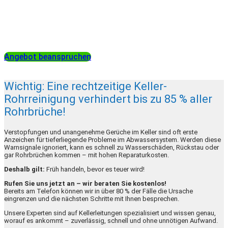
Nutzen Sie die Gelegenheit uns kennenzulernen und sichern
Sie sich bis Monatsende einen Rabatt von 10 % auf Ihre erste
Rohrreinigung!
Angebot beanspruchen
Wichtig: Eine rechtzeitige Keller-
Rohrreinigung verhindert bis zu 85 % aller
Rohrbrüche!
Verstopfungen und unangenehme Gerüche im Keller sind oft erste
Anzeichen für tieferliegende Probleme im Abwassersystem. Werden diese
Warnsignale ignoriert, kann es schnell zu Wasserschäden, Rückstau oder
gar Rohrbrüchen kommen – mit hohen Reparaturkosten.
Deshalb gilt:
Früh handeln, bevor es teuer wird!
Rufen Sie uns jetzt an – wir beraten Sie kostenlos!
Bereits am Telefon können wir in über 80 % der Fälle die Ursache
eingrenzen und die nächsten Schritte mit Ihnen besprechen.
Unsere Experten sind auf Kellerleitungen spezialisiert und wissen genau,
worauf es ankommt – zuverlässig, schnell und ohne unnötigen Aufwand.